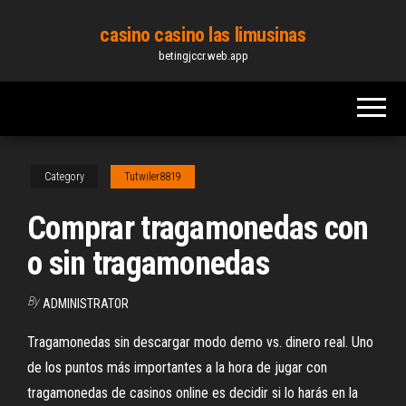
Skip
casino casino las limusinas
to
betingjccr.web.app
the
content
Category
Tutwiler8819
Comprar tragamonedas con
o sin tragamonedas
By
ADMINISTRATOR
Tragamonedas sin descargar modo demo vs. dinero real. Uno
de los puntos más importantes a la hora de jugar con
tragamonedas de casinos online es decidir si lo harás en la