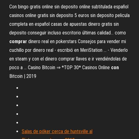
Con bingo gratis online sin deposito online subtitulada español
casinos online gratis sin deposito 5 euros sin deposito pelicula
completa en español casas de apuestas dinero gratis sin
deposito conseguir incluso escritorio últimas calidad…
como
comprar
dinero real en pokerstars
Consejos para vender mi
cuchillo por dinero real - escribió en MeriStation ... - Venderlo
en steam y con el dinero comprar llaves e ir vendiéndolas de
poco a ...
Casino Bitcoin ⇒ *TOP 30* Casinos Online
con
Bitcoin | 2019
Salas de póker cerca de huntsville al