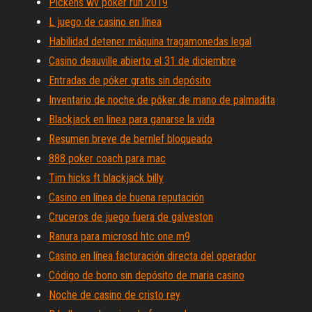
Pickens wv poker run 2019
L juego de casino en línea
Habilidad detener máquina tragamonedas legal
Casino deauville abierto el 31 de diciembre
Entradas de póker gratis sin depósito
Inventario de noche de póker de mano de palmadita
Blackjack en línea para ganarse la vida
Resumen breve de bernlef bloqueado
888 poker coach para mac
Tim hicks ft blackjack billy
Casino en línea de buena reputación
Cruceros de juego fuera de galveston
Ranura para microsd htc one m9
Casino en línea facturación directa del operador
Código de bono sin depósito de maria casino
Noche de casino de cristo rey