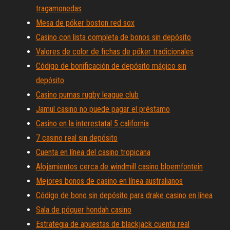
tragamonedas
Mesa de póker boston red sox
Casino con lista completa de bonos sin depósito
Valores de color de fichas de póker tradicionales
Código de bonificación de depósito mágico sin
depósito
Casino pumas rugby league club
Jamul casino no puede pagar el préstamo
Casino en la interestatal 5 california
7 casino real sin depósito
Cuenta en línea del casino tropicana
Alojamientos cerca de windmill casino bloemfontein
Mejores bonos de casino en línea australianos
Código de bono sin depósito para drake casino en línea
Sala de póquer hondah casino
Estrategia de apuestas de blackjack cuenta real