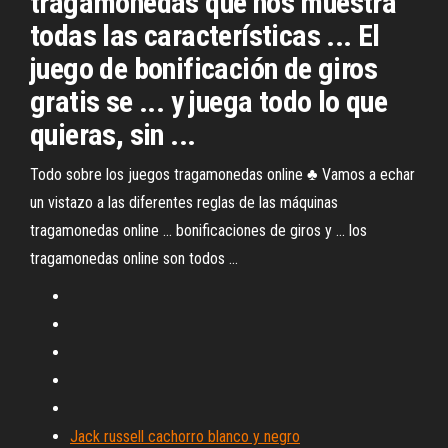
tragamonedas que nos muestra
todas las características ... El
juego de bonificación de giros
gratis se ... y juega todo lo que
quieras, sin ...
Todo sobre los juegos tragamonedas online ♣ Vamos a echar
un vistazo a las diferentes reglas de las máquinas
tragamonedas online ... bonificaciones de giros y ... los
tragamonedas online son todos ...
Jack russell cachorro blanco y negro