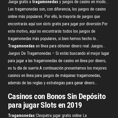
Juega gratis a
tragamonedas
y juegos de casino en modo…
Las tragamonedas son, con diferencia, los juegos de casino
online más populares. Por ello, la mayoría de juegos que
encontrarás aquí son slots gratis para jugar por diversión.Por
este motivo, aquí no encontrarás todos los juegos de
tragamonedas más populares, si bien hemos hecho lo...
Tragamonedas
en línea para obtener dinero real: Juegos…
Juegos De Tragamonedas – Si estás buscando el mejor lugar
para jugar a las tragamonedas de casino en línea por dinero,
es tu día de suerte.A continuación presentamos los mejores
casinos en línea para juegos de máquinas tragamonedas,
además de las reglas y estrategias para ganar dinero...
Casinos con Bonos
Sin
Depósito
para jugar Slots en 2019
Tragamonedas
Cleopatra jugar gratis online La