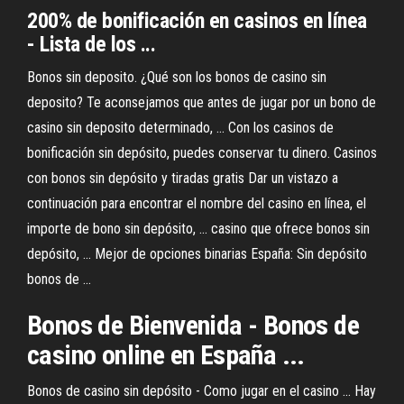
200% de bonificación en casinos en línea
- Lista de los ...
Bonos sin deposito. ¿Qué son los bonos de casino sin
deposito? Te aconsejamos que antes de jugar por un bono de
casino sin deposito determinado, ... Con los casinos de
bonificación sin depósito, puedes conservar tu dinero. Casinos
con bonos sin depósito y tiradas gratis Dar un vistazo a
continuación para encontrar el nombre del casino en línea, el
importe de bono sin depósito, ... casino que ofrece bonos sin
depósito, ... Mejor de opciones binarias España: Sin depósito
bonos de ...
Bonos de Bienvenida - Bonos de
casino online en España ...
Bonos de casino sin depósito - Como jugar en el casino ... Hay