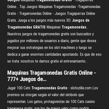
Online… Top Juegos Máquinas Tragamonedas -Tragamonedas
Gratis - Tragamonedas Online - Juegos Tragaperras Online
Gratis. Juega a los juegos más nuevos 3D.
Juegos
de
Tragamonedas
GRATIS
Maquinas
Tragamonedas
...
Nuestros juegos de tragamonedas gratis son buscados y
jugados por millones de usuarios a diario, gente que desea
mejorar sus estrategias en los slot machines y luego se
dedica a ganar enormes cantidades apostando. Es que de eso
se trata: nosotros te damos gratis el entrenamiento...
Maquinas
Tragamonedas
Gratis
Online -
777+
Juegos
de…
Jugar 100 Cats
Tragamonedas
Gratis
- slotozilla.com Los
premios se otorgan según el valor del símbolo que
representan. Los gatos, protagonistas de 100 Cats casino
tragaperra gratis, son los de mayor valor como podría