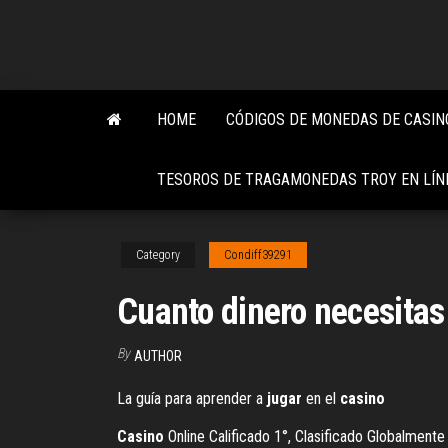
Skip
to
the
content
HOME
CÓDIGOS DE MONEDAS DE CASIN
TESOROS DE TRAGAMONEDAS TROY EN LÍN
Category
Condiff39291
Cuanto dinero necesitas 
By
AUTHOR
La guía para aprender a
jugar
en el
casino
Casino
Online Calificado 1°, Clasificado Globalmente