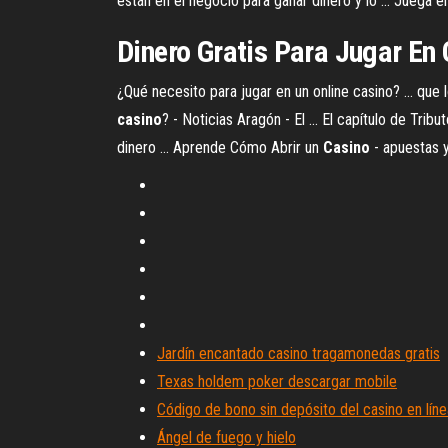
están en el negocio para ganar dinero y lo ... Juega e
Dinero Gratis Para Jugar E
¿Qué necesito para jugar en un online casino? ... que 
casino
? - Noticias Aragón - El ... El capítulo de Tri
dinero ... Aprende Cómo Abrir un
Casino
- apuestas 
Jardín encantado casino tragamonedas gratis
Texas holdem poker descargar mobile
Código de bono sin depósito del casino en líne
Ángel de fuego y hielo